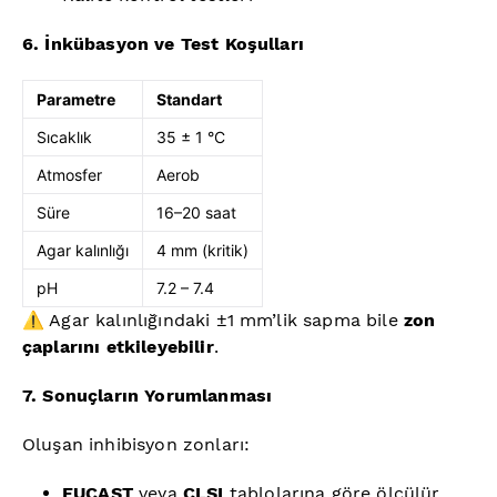
6. İnkübasyon ve Test Koşulları
Parametre
Standart
Sıcaklık
35 ± 1 °C
Atmosfer
Aerob
Süre
16–20 saat
Agar kalınlığı
4 mm (kritik)
pH
7.2 – 7.4
⚠️ Agar kalınlığındaki ±1 mm’lik sapma bile
zon
çaplarını etkileyebilir
.
7. Sonuçların Yorumlanması
Oluşan inhibisyon zonları:
EUCAST
veya
CLSI
tablolarına göre ölçülür