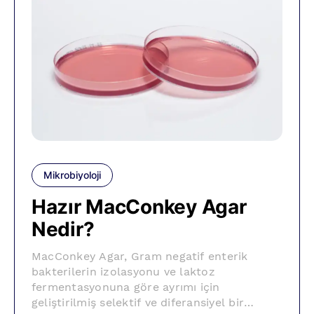
Mikrobiyoloji
Hazır MacConkey Agar
Nedir?
MacConkey Agar, Gram negatif enterik
bakterilerin izolasyonu ve laktoz
fermentasyonuna göre ayrımı için
geliştirilmiş selektif ve diferansiyel bir