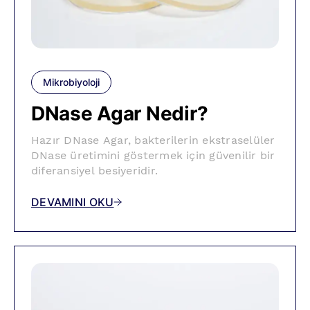
Mikrobiyoloji
DNase Agar Nedir?
Hazır DNase Agar, bakterilerin ekstraselüler
DNase üretimini göstermek için güvenilir bir
diferansiyel besiyeridir.
DEVAMINI OKU