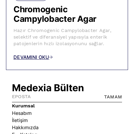
Chromogenic
Campylobacter Agar
Hazır Chromogenic Campylobacter Agar,
selektif ve diferansiyel yapısıyla enterik
patojenlerin hızlı izolasyonunu sağlar.
DEVAMINI OKU
Medexia Bülten
TAMAM
Kurumsal
Hesabım
İletişim
Hakkımızda