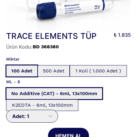
TRACE ELEMENTS TÜP
₺ 1.835
Ürün Kodu
:
BD 368380
Miktar
100 Adet
500 Adet
1 Koli ( 1.000 Adet )
ML - 8
No Additive (CAT) - 6ml, 13x100mm
K2EDTA - 6ml, 13x100mm
Adet:
1
HEMEN AL