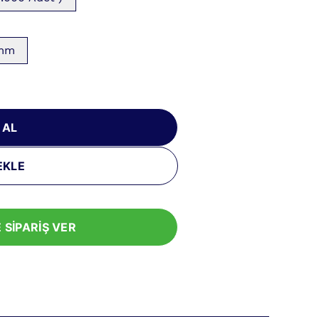
0mm
 AL
EKLE
 SİPARİŞ VER