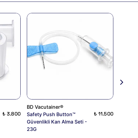
BD Vacutainer®
BD Vacu
₺ 3.800
₺ 11.500
Safety Push Button™
Safety 
Güvenlikli Kan Alma Seti -
Güvenlik
23G
21G