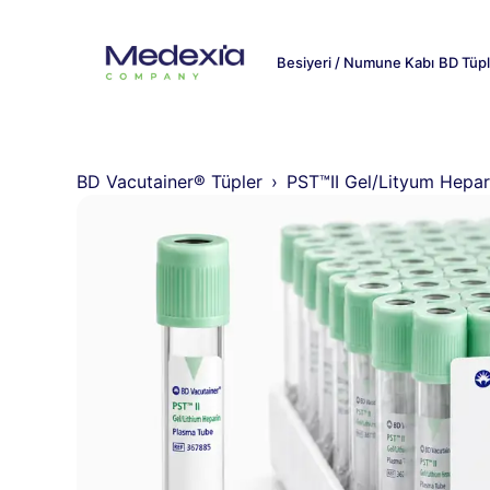
Besiyeri / Numune Kabı
BD Tüpl
BD Vacutainer® Tüpler
PST™II Gel/Lityum Hepa