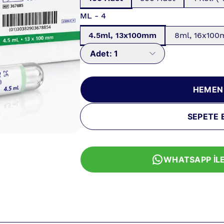
ML - 4
4.5ml, 13x100mm
8ml, 16x10
Adet:
1
HEMEN
SEPETE 
WHATSAPP İLE