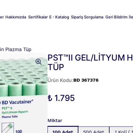
er
Hakkımızda
Sertifikalar
E - Katalog
Sipariş Sorgulama
Geri Bildirim
İl
Tüp Besiyer
Sertifikalar
rin Plazma Tüp
PST™II GEL/LİTYUM 
TÜP
Ürün Kodu
:
BD 367376
₺ 1.795
Miktar
100 Adet
500 Adet
1 Koli (