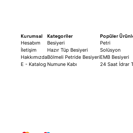
Kurumsal
Kategoriler
Popüler Ürünl
Hesabım
Besiyeri
Petri
İletişim
Hazır Tüp Besiyeri
Solüsyon
Hakkımızda
Bölmeli Petride Besiyeri
EMB Besiyeri
E - Katalog
Numune Kabı
24 Saat İdrar