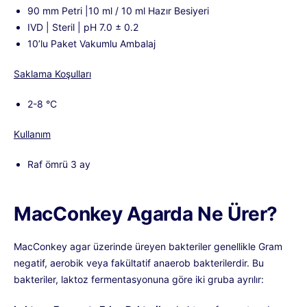
90 mm Petri |10 ml / 10 ml Hazır Besiyeri
IVD | Steril | pH 7.0 ± 0.2
10’lu Paket Vakumlu Ambalaj
Saklama Koşulları
2-8 °C
Kullanım
Raf ömrü 3 ay
MacConkey Agarda Ne Ürer?
MacConkey agar
üzerinde üreyen bakteriler genellikle Gram
negatif, aerobik veya fakültatif anaerob bakterilerdir. Bu
bakteriler, laktoz fermentasyonuna göre iki gruba ayrılır: