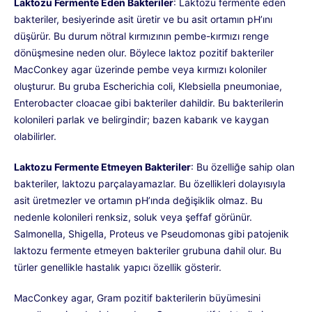
Laktozu Fermente Eden Bakteriler
: Laktozu fermente eden
bakteriler, besiyerinde asit üretir ve bu asit ortamın pH’ını
düşürür. Bu durum nötral kırmızının pembe-kırmızı renge
dönüşmesine neden olur. Böylece laktoz pozitif bakteriler
MacConkey agar üzerinde pembe veya kırmızı koloniler
oluşturur. Bu gruba Escherichia coli, Klebsiella pneumoniae,
Enterobacter cloacae gibi bakteriler dahildir. Bu bakterilerin
kolonileri parlak ve belirgindir; bazen kabarık ve kaygan
olabilirler.
Laktozu Fermente Etmeyen Bakteriler
: Bu özelliğe sahip olan
bakteriler, laktozu parçalayamazlar. Bu özellikleri dolayısıyla
asit üretmezler ve ortamın pH’ında değişiklik olmaz. Bu
nedenle kolonileri renksiz, soluk veya şeffaf görünür.
Salmonella, Shigella, Proteus ve Pseudomonas gibi patojenik
laktozu fermente etmeyen bakteriler grubuna dahil olur. Bu
türler genellikle hastalık yapıcı özellik gösterir.
MacConkey agar, Gram pozitif bakterilerin büyümesini